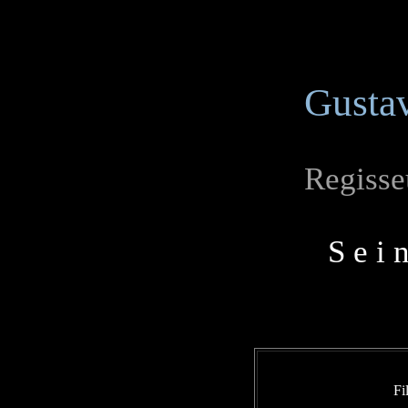
Gusta
Regisseu
S e i 
Fi