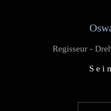
Oswa
Regisseur - Dreh
S e i 