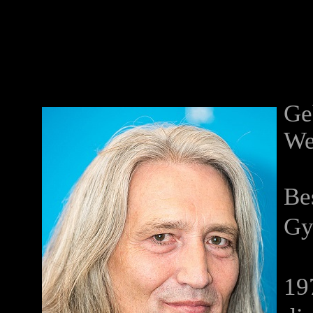
Ge
We
Be
Gy
19