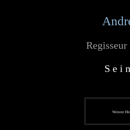
Andr
Regisseur
S e i 
Weitere Hi