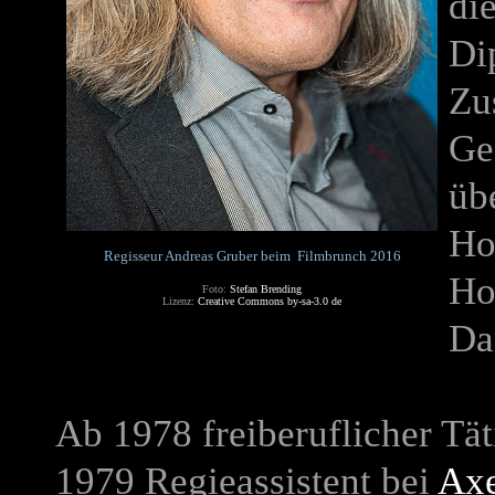
di
Di
Zu
Ge
üb
Ho
Regisseur Andreas Gruber beim Filmbrunch 2016
Ho
Foto:
Stefan Brending
Lizenz:
Creative Commons by-sa-3.0 de
Da
Ab 1978 freiberuflicher Tät
1979 Regieassistent bei
Axe