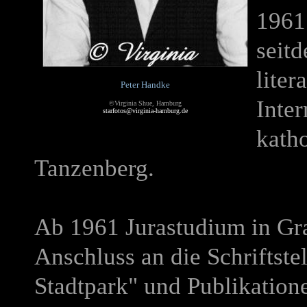
1961
seitd
liter
Peter Handke
Inter
©Virginia Shue, Hamburg
starfotos@virginia-hamburg.de
kath
Tanzenberg.
Ab 1961 Jurastudium in Gra
Anschluss an die Schriftst
Stadtpark" und Publikatione