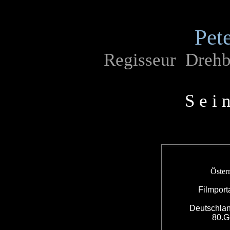
Pet
Regisseur Drehbu
S e i 
Öster
Filmport
Deutschlan
80.G