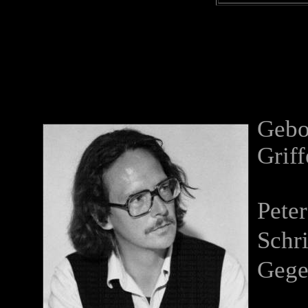
Geb
Grif
Pete
Sc
Gegen