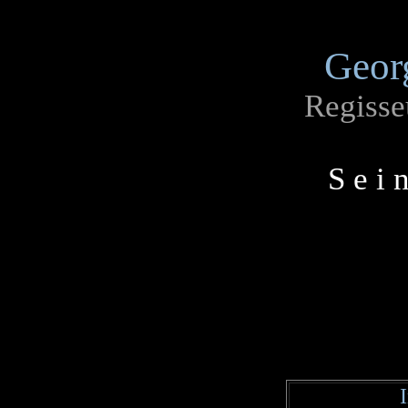
Geor
Regisseu
S e i 