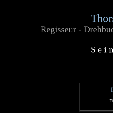
Thor
Regisseur - Drehbuc
S e i 
Fi