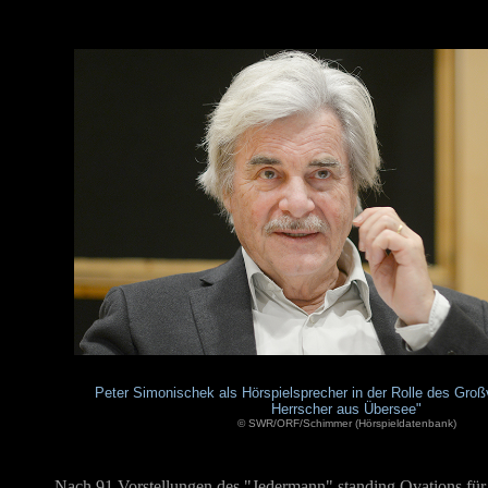
Peter Simonischek als Hörspielsprecher in der Rolle des Groß
Herrscher aus Übersee"
© SWR/ORF/Schimmer (Hörspieldatenbank)
Nach 91 Vorstellungen des "Jedermann" standing Ovations für