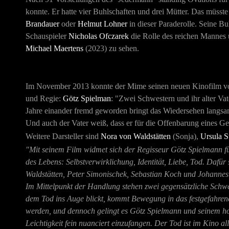
konnte. Er hatte vier Buhlschaften und drei Mütter. Das müsst
Brandauer
oder
Helmut Lohner
in dieser Paraderolle. Seine B
Schauspieler
Nicholas Ofczarek
die Rolle des reichen Mannes u
Michael Maertens
(2023) zu sehen.
Im November 2013 konnte der Mime seinen neuen Kinofilm vors
und Regie:
Götz Spielman
: "Zwei Schwestern und ihr alter V
Jahre einander fremd geworden bringt das Wiedersehen langsam 
Und auch der Vater weiß, dass er für die Offenbarung eines Ge
Weitere Darsteller sind
Nora von Waldstätten
(Sonja),
Ursula S
"Mit seinem Film widmet sich der Regisseur Götz Spielmann
des Lebens: Selbstverwirklichung, Identität, Liebe, Tod. Dafü
Waldstätten, Peter Simonischek, Sebastian Koch und Johannes Z
Im Mittelpunkt der Handlung stehen zwei gegensätzliche Schwes
dem Tod ins Auge blickt, kommt Bewegung in das festgefahren
werden, und dennoch gelingt es Götz Spielmann und seinem ho
Leichtigkeit fein nuanciert einzufangen. Der Tod ist im Kino al