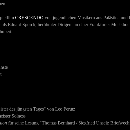
hen.
pielfilm
CRESCENDO
von jugendlichen Musikern aus Palästina und I
ier als Eduard Sporck, berühmter Dirigent an einer Frankfurter Musikho
chubert
.
ünste
t
eister des jüngsten Tages" von Leo Perutz
eister Solness"
tion
für seine Lesung "Thomas Bernhard / Siegfried Unselt: Briefwech