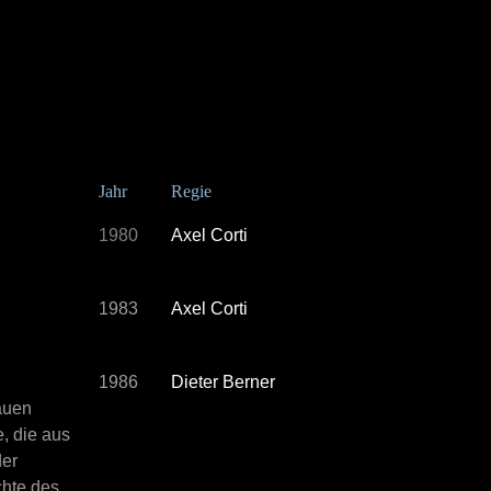
Jahr
Regie
1980
Axel Corti
1983
Axel Corti
1986
Dieter Berner
auen
, die aus
der
chte des