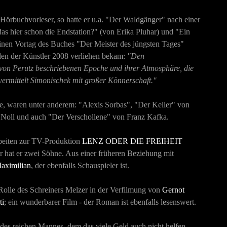
Hörbuchvorleser, so hatte er u.a. "Der Waldgänger" nach einer
 das hier schon die Endstation?" (von Erika Pluhar) und "Ein
nen Vortag des Buches "Der Meister des jüngsten Tages"
den der Künstler 2008 verliehen bekam:
"Den
 von Perutz beschriebenen Epoche und ihrer Atmosphäre, die
rmittelt Simonischek mit großer Könnerschaft."
e, waren unter anderem: "Alexis Sorbas", "Der Keller" von
 Noll und auch "Der Verschollene" von Franz Kafka.
rbeiten zur TV-Produktion
LENZ ODER DIE FREIHEIT
hr hat er zwei Söhne. Aus einer früheren Beziehung mit
aximilian
, der ebenfalls Schauspieler ist.
 Rolle des Schreiners Melzer in der Verfilmung von
Gernot
ti
; ein wunderbarer Film - der Roman ist ebenfalls lesenswert.
es reichen Mannes, dem das viele Geld auch nicht helfen