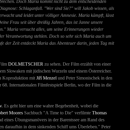
usbrechen. Doch Maria kommt nicht zu dem entscheidenden
iagnose: Schlaganfall. "Wer sind Sie?" will Jakob wissen, als
wacht und leidet unter völliger Amnesie. Maria kämpft, lässt
eine Frau seit über dreißig Jahren, das ist Janne unsere
en." Maria versucht alles, um seine Erinnerungen wieder
s der Verantwortung stehlen. Doch so sehr sich Maria auch um
fe der Zeit entdeckt Maria das Abenteuer darin, jeden Tag mit
 Film
DOLMETSCHER
zu sehen. Der Film erzählt von einer
einem Slowaken mit jüdischen Wurzeln und einem Österreicher.
en Koproduktion mit
Jiří Menzel
und Peter Simonischek in den
8. Internationalen Filmfestspiele Berlin, wo der Film in die
w
. Es geht hier um eine wahre Begebenheit, wobei die
bert Moores
Sachbuch "A Time to Die" verfilmte
Thomas
nd eines Übungsmanövers in der Barentssee am Rand des
en daraufhin in dem sinkenden Schiff ums Überleben." Peter