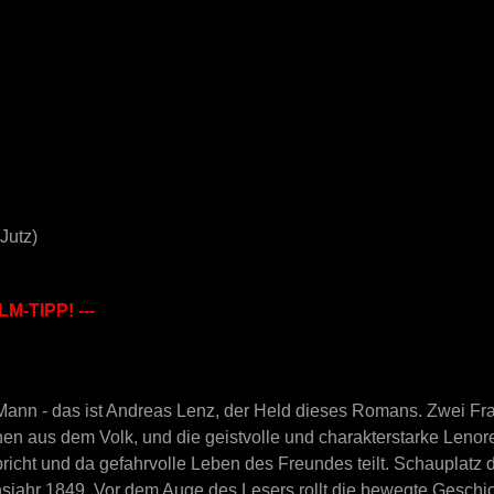
Jutz)
LM-TIPP! ---
Mann - das ist Andreas Lenz, der Held dieses Romans. Zwei Fr
 aus dem Volk, und die geistvolle und charakterstarke Lenore
richt und da gefahrvolle Leben des Freundes teilt. Schauplatz 
jahr 1849. Vor dem Auge des Lesers rollt die bewegte Geschi