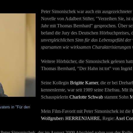
Peter Simonischek war auch ein ausgezeichneter 
Novelle von Adalbert Stifter, "Verzeihen Sie, ist
Jahr mit Thomas Bernhard" gesprochen. Über sei
befand die Jury des Deutschen Hörbuchpreises, 
unvergleichlichen Sinn für das Lebensgefühl der
sparsamen wie wirksamen Charakterisierungen ve
Weitere Hörbücher, die Simonischek gelesen hatt
Thomas Bernhard, "Der Hahn ist tot" von Ingrid
Seine Kollegin
Brigitte Karner
, die er bei Dreha
kennenlernte, war seit 1989 seine Ehefrau. Mit i
Schauspielerin
Charlotte Schwab
stammt Sohn
M
vaters in "Für den
Mein Film-Favorit mit Peter Simonischek ist die
Wolfgruber
s
HERRENJAHRE
, Regie:
Axel Cor
 Peter Simonischek, der im August 2009 Abschied nahm von der Rolle d