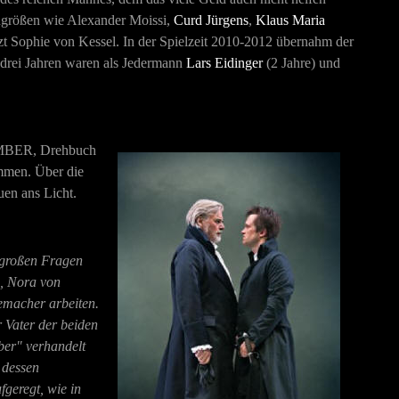
engrößen wie Alexander Moissi,
Curd Jürgens
,
Klaus Maria
t Sophie von Kessel. In der Spielzeit 2010-2012 übernahm der
n drei Jahren waren als Jedermann
Lars Eidinger
(2 Jahre) und
MBER
,
Drehbuch
mmen. Über die
uen ans Licht.
großen Fragen
s, Nora von
memacher arbeiten.
r Vater der beiden
ber" verhandelt
 dessen
fgeregt, wie in