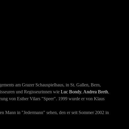
ements am Grazer Schauspielhaus, in St. Gallen, Bern,
isseure
n und Regisseurinnen wie
Luc Bondy
,
Andrea Breth
,
rung von Esther Vilars "Speer".
1999 wurde er von Klaus
chen Mann in "Jedermann" sehen, den er
seit Sommer 2002 in