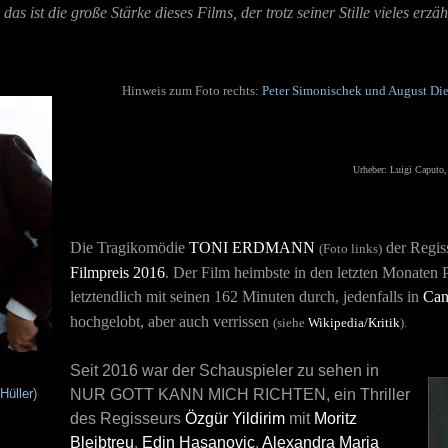
ist die große Stärke dieses Films, der trotz seiner Stille vieles erzäh
Hinweis zum Foto rechts:
Peter Simonischek und August Die
Urheber: Luigi Caputo
Die Tragikomödie
TONI ERDMANN
der Regis
(Foto links)
Filmpreis 2016
. Der Film heimbste in den letzten Monaten 
letztendlich mit seinen 162 Minuten durch, jedenfalls in
Can
hochgelobt, aber auch verrissen
(siehe
Wikipedia/Kritik
).
Seit 2016 war der Schauspieler zu sehen in
Hüller)
NUR GOTT KANN MICH RICHTEN
, ein Thriller
des Regisseurs
Özgür Yildirim
mit
Moritz
Bleibtreu
,
Edin Hasanovic
,
Alexandra Maria