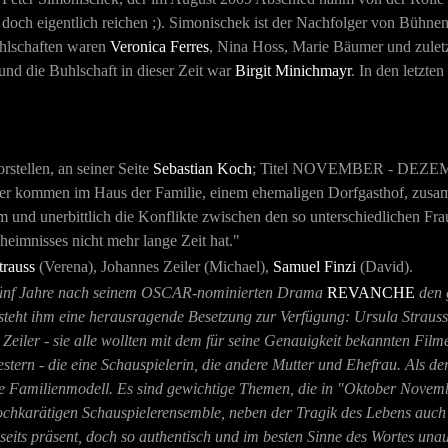
e doch eigentlich reichen ;). Simonischek ist der Nachfolger von Bühn
uhlschaften waren
Veronica Ferres
, Nina Hoss, Marie Bäumer und zuletz
nd die Buhlschaft in dieser Zeit war
Birgit Minichmayr
. In den letzte
tellen, an seiner Seite
Sebastian Koch
; Titel
NOVEMBER - DEZE
ater kommen im Haus der Familie, einem ehemaligen Dorfgasthof, zusa
und unerbittlich die Konflikte zwischen den so unterschiedlichen Fra
heimnisses nicht mehr lange Zeit hat."
trauss
(Verena), Johannes Zeiler (Michael),
Samuel Finzi
(David).
 fünf Jahre nach seinem OSCAR-nominierten Drama
REVANCHE
den 
r steht ihm eine herausragende Besetzung zur Verfügung: Ursula Straus
eiler - sie alle wollten mit dem für seine Genauigkeit bekannten Fil
tern - die eine Schauspielerin, die andere Mutter und Ehefrau. Als de
e Familienmodell. Es sind gewichtige Themen, die in "Oktober Novem
chkarätigen Schauspielerensemble, neben der Tragik des Lebens auch
lseits präsent, doch so authentisch und im besten Sinne des Wortes unau