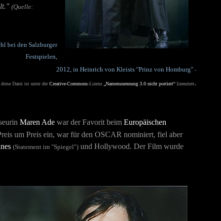
lt."
(Quelle:
hl bei den Salzburger
Festspielen,
2012, in Heinrich von Kleists "Prinz von Homburg"
-
.
,
diese Datei ist unter der
Creative-Commons
-Lizenz
„Namensnennung 3.0 nicht portiert“
lizenziert
seurin
Maren Ade
war der Favorit beim
Europäischen
Preis um Preis ein, war für den OSCAR nominiert, fiel aber
nes
und Hollywood.
Der Film wurde
(Statement im "Spiegel")