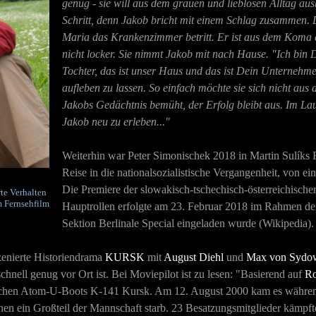
genug - sie will aus dem grauen und lieblosen Alltag a
Schritt, denn Jakob bricht mit einem Schlag zusammen. D
Maria das Krankenzimmer betritt. Er ist aus dem Koma er
nicht locker. Sie nimmt Jakob mit nach Hause. "Ich bin D
Tochter, das ist unser Haus und das ist Dein Unternehm
aufleben zu lassen. So einfach möchte sie sich nicht au
Jakobs Gedächtnis bemüht, der Erfolg bleibt aus. Im Lau
Jakob neu zu erleben..."
Weiterhin war Peter Simonischek 2018 in Martin Sulíks
Reise in die nationalsozialistische Vergangenheit, von 
Die Premiere der slowakisch-tschechisch-österreichisch
te Verhalten
m Fernsehfilm
Hauptrollen erfolgte am 23. Februar 2018 im Rahmen der 6
Sektion Berlinale Special eingeladen wurde (Wikipedia).
zenierte Historiendrama
KURSK
mit
August Diehl
und
Max von Sydo
chnell genug vor Ort ist. Bei Moviepilot ist zu lesen: "Basierend auf
Ro
sischen Atom-U-Boots K-141 Kursk. Am 12. August 2000 kam es währe
n ein Großteil der Mannschaft starb. 23 Besatzungsmitglieder kämpft