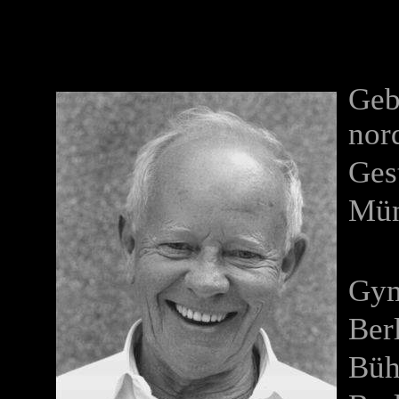
Geb
nor
Ges
Mü
Gym
Ber
Büh