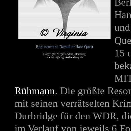
Ber
Ham
und
Que
Regisseur und Darsteller Hans Quest
15 
Copyright: Virginia Shue, Hamburg
starfotos@virginia-hamburg.de
bek
MI
Rühmann
. Die größte Reso
mit seinen verrätselten Kri
Durbridge für den WDR, di
im Verlauf von jeweils 6 F