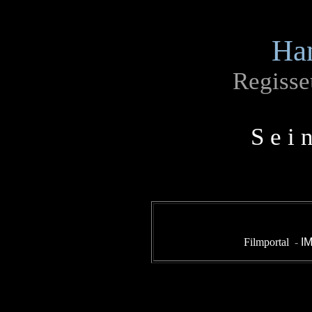
Ha
Regisseu
S e i 
Filmportal
-
I