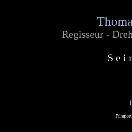
Thoma
Regisseur - Dre
S e i 
Filmport