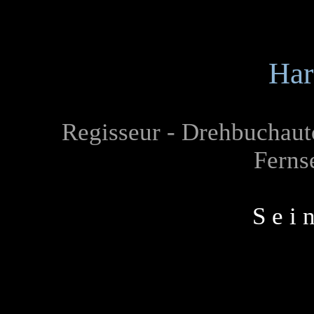
Har
Regisseur - Drehbuchautor
Ferns
S e i 