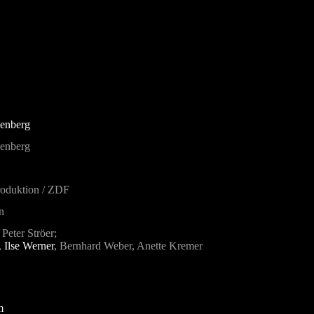
enberg
enberg
oduktion / ZDF
n
Peter Ströer;
,
Ilse Werner
, Bernhard Weber, Anette Kremer
m