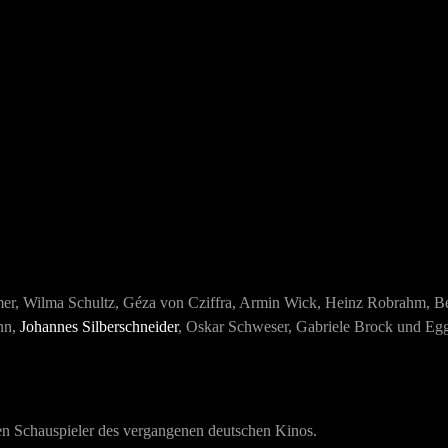
er, Wilma Schultz, Géza von Cziffra, Armin Wick, Heinz Robrahm, Be
nn,
Johannes Silberschneider
, Oskar Schweser, Gabriele Brock und Egg
en Schauspieler des vergangenen deutschen Kinos.