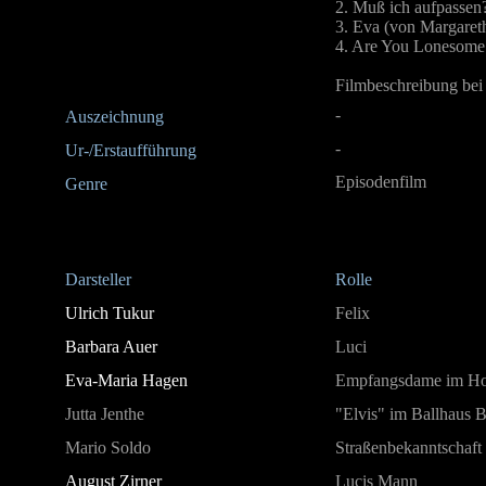
2. Muß ich aufpassen
3. Eva (von Margareth
4. Are You Lonesome 
Filmbeschreibung bei
-
Auszeichnung
-
Ur-/Erstaufführung
Episodenfilm
Genre
Darsteller
Rolle
Ulrich Tukur
Felix
Barbara Auer
Luci
Eva-Maria Hagen
Empfangsdame im Ho
Jutta Jenthe
"Elvis" im Ballhaus 
Mario Soldo
Straßenbekanntschaft
August Zirner
Lucis Mann