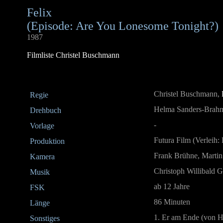
Felix
(Episode: Are You Lonesome Tonight?)
1987
Filmliste Christel Buschmann
Christel Buschmann,
Regie
Helma Sanders-Brahms
Drehbuch
-
Vorlage
Futura Film (Verleih
Produktion
Frank Brühne, Marti
Kamera
Christoph Willibald
Musik
ab 12 Jahre
FSK
86 Minuten
Länge
1. Er am Ende (von 
Sonstiges