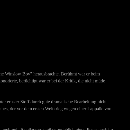
 "The Winslow Boy" herausbrachte. Berühmt war er beim
orierte, berüchtigt war er bei der Kritik, die nicht müde
er ernster Stoff durch gute dramatische Bearbeitung nicht
annes, der vor dem ersten Weltkrieg wegen einer Lappalie von
nehrenhaft entlassen, weil er angeblich einen Postscheck im