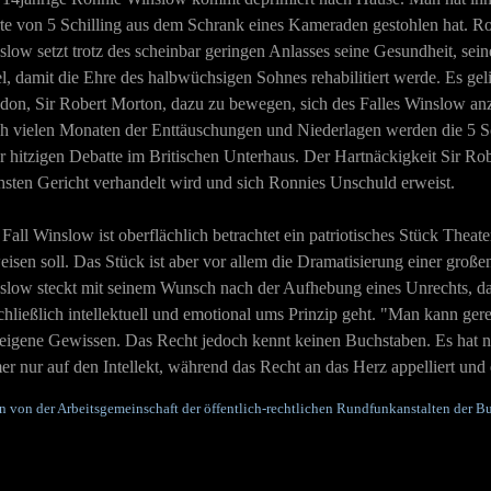
te von 5 Schilling aus dem Schrank eines Kameraden gestohlen hat. Ron
low setzt trotz des scheinbar geringen Anlasses seine Gesundheit, sei
l, damit die Ehre des halbwüchsigen Sohnes rehabilitiert werde. Es gel
don, Sir Robert Morton, dazu zu bewegen, sich des Falles Winslow a
h vielen Monaten der Enttäuschungen und Niederlagen werden die 5 Sch
r hitzigen Debatte im Britischen Unterhaus. Der Hartnäckigkeit Sir Robe
hsten Gericht verhandelt wird und sich Ronnies Unschuld erweist.
Fall Winslow ist oberflächlich betrachtet ein patriotisches Stück Theate
isen soll. Das Stück ist aber vor allem die Dramatisierung einer groß
slow steckt mit seinem Wunsch nach der Aufhebung eines Unrechts, da
chließlich intellektuell und emotional ums Prinzip geht. "Man kann ger
 eigene Gewissen. Das Recht jedoch kennt keinen Buchstaben. Es hat nu
r nur auf den Intellekt, während das Recht an das Herz appelliert und 
 von der Arbeitsgemeinschaft der öffentlich-rechtlichen Rundfunkanstalten der 