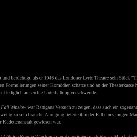
t und berüchtigt, als er 1946 das Londoner Lyric Theatre sein Stück
nen Formulierungen seiner Komödien schätze und an der Theaterkasse hon
ent lediglich an seichte Unterhaltung verschwende.
 Fall Winslow
war Rattigans Versuch zu zeigen, dass auch ein sogenannt
weilig zu sein braucht. Anregung lieferte ihm der Fall eines jungen M
r Kadettenanstalt gewiesen war.
 14jährige Ronnie Winslow kommt deprimiert nach Hause. Man hat ihn u