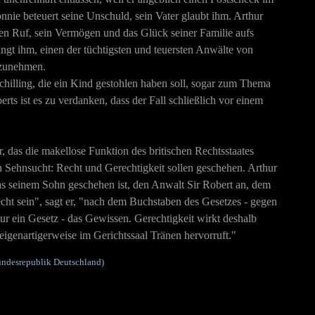
nie beteuert seine Unschuld, sein Vater glaubt ihm. Arthur
nen Ruf, sein Vermögen und das Glück seiner Familie aufs
ingt ihm, einen der tüchtigsten und teuersten Anwälte von
nzunehmen.
illing, die ein Kind gestohlen haben soll, sogar zum Thema
rts ist es zu verdanken, dass der Fall schließlich vor einem
r, das die makellose Funktion des britischen Rechtsstaates
en Sehnsucht: Recht und Gerechtigkeit sollen geschehen. Arthur
s seinem Sohn geschehen ist, den Anwalt Sir Robert an, dem
echt sein", sagt er, "nach dem Buchstaben des Gesetzes - gegen
r ein Gesetz - das Gewissen. Gerechtigkeit wirkt deshalb
eigenartigerweise im Gerichtssaal Tränen hervorruft."
Bundesrepublik Deutschland)