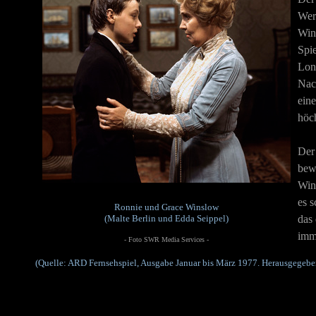
Wer
Wins
Spie
Lon
Nac
eine
höc
Der 
bewe
Win
es s
Ronnie und Grace Winslow
(Malte Berlin und Edda Seippel)
das
imme
- Foto SWR Media Services -
(Quelle: ARD Fernsehspiel, Ausgabe Januar bis März 1977. Herausgegeben