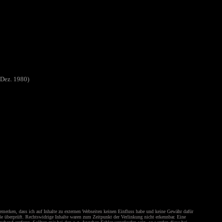
-Dez. 1980)
emerken, dass ich auf Inhalte zu externen Webseiten keinen Einfluss habe und keine Gewähr dafür
öße überprüft. Rechtswidrige Inhalte waren zum Zeitpunkt der Verlinkung nicht erkennbar. Eine