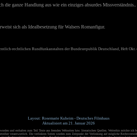
ch die ganze Handlung aus wie ein einziges absurdes Missverständnis..
erweist sich als Idealbesetzung für Walsers Romanfigur.
fentlich-rechtlichen Rundfunkanstalten der Bundesrepublik Deutschland, Heft Okt.
Layout: Rosemarie Kuheim - Deutsches Filmhaus
Aktualisiert am 21. Januar 2026
orden und enthalten zum Teil Texte aus fremden Webseiten bzw. literarischen Quellen.
Weiterhin möchte ich b
 Betreiber verantwortlich. Die verlinkten Seiten wurden zum Zeitpunkt der Verlinkung auf mögliche Rechtsverst