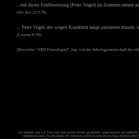
...mit dieser Fehlbesetzung (Peter Vogel) im Zentrum nimmt si
(Die Zeit 22.9.78)
... Peter Vogel, der wegen Krankheit lange pausieren musste, 
(Cinema 6/78)
(Broschüre "ARD Fernsehspiel", hrg. von der Arbeitsgemeinschaft der öf
Die Angaben zum o.g. Film sind nach bestem Wissen gesammelt, aufgeschrieben und bearbeitet w
übernehmen kann. Für die Inhalte der verlinkten Seiten ist stets der jeweilige Anbieter oder