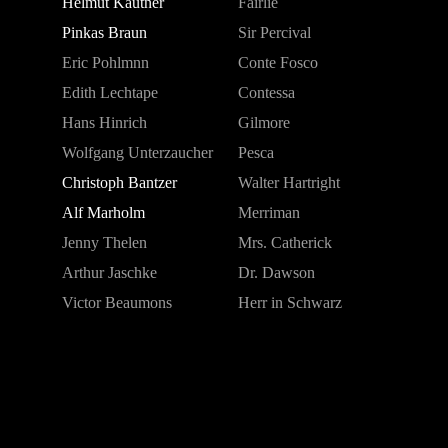
Helmut Käutner
Fairlie
Pinkas Braun
Sir Percival
Eric Pohlmnn
Conte Fosco
Edith Lechtape
Contessa
Hans Hinrich
Gilmore
Wolfgang Unterzaucher
Pesca
Christoph Bantzer
Walter Hartright
Alf Marholm
Merriman
Jenny Thelen
Mrs. Catherick
Arthur Jaschke
Dr. Dawson
Victor Beaumons
Herr in Schwarz