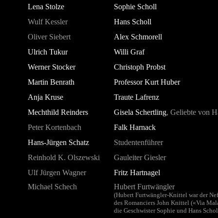
Lena Stolze
Sophie Scholl
Wulf Kessler
Hans Scholl
Oliver Siebert
Alex Schmorell
Ulrich Tukur
Willi Graf
Werner Stocker
Christoph Probst
Martin Benrath
Professor Kurt Huber
Anja Kruse
Traute Lafrenz
Mechthild Reinders
Gisela Schertling
, Geliebte von H
Peter Kortenbach
Falk Harnack
Hans-Jürgen Schatz
Studentenführer
Reinhold K. Olszewski
Gauleiter Giesler
Ulf Jürgen Wagner
Fritz Hartnagel
Michael Schech
Hubert Furtwängler
(Hubert Furtwängler-Knittel war der N
des Romanciers John Knittel («Via Mal
die Geschwister Sophie und Hans Scholl 