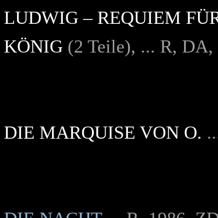
LUDWIG – REQUIEM FÜ
KÖNIG
(2 Teile), ... R, D
DIE MARQUISE VON O.
.