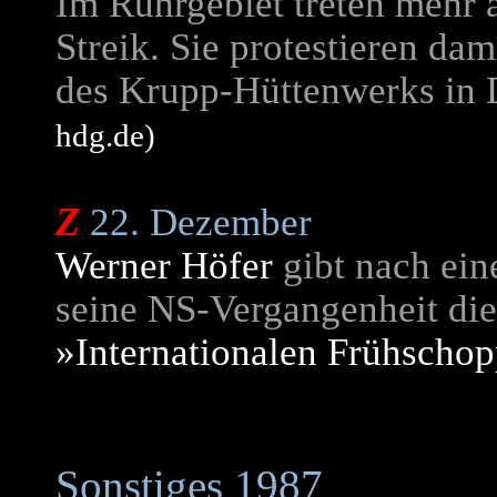
Im Ruhrgebiet treten mehr a
Streik. Sie protestieren da
des Krupp-Hüttenwerks in
hdg.de)
Z
22. Dezember
Werner Höfer
gibt nach ein
seine NS-Vergangenheit di
»Internationalen Frühscho
Sonstiges 1987