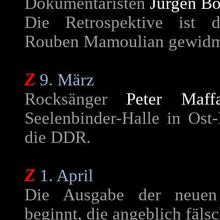
Dokumentaristen
Jürgen Bö
Die Retrospektive ist 
Rouben Mamoulian gewid
Z
9. März
Rocksänger
Peter Maff
Seelenbinder-Halle in Ost-
die DDR.
Z
1. April
Die Ausgabe der neuen P
beginnt, die angeblich fälsc