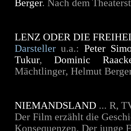
Berger
. Nach dem Theaters
LENZ ODER DIE FREIHE
Darsteller
u.a.:
Peter Sim
Tukur
,
Dominic Raack
Mächtlinger, Helmut Berger
NIEMANDSLAND
... R, 
Der Film erzählt die Geschi
Konsequenzen. Der junge F