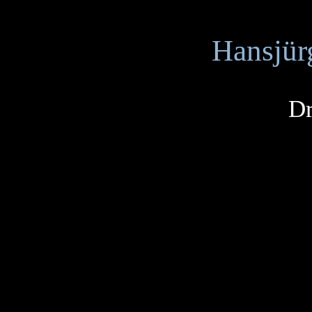
Hansjür
Dr