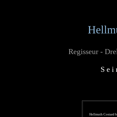
Hellm
Regisseur - Dre
S e i
Hellmuth Costard b