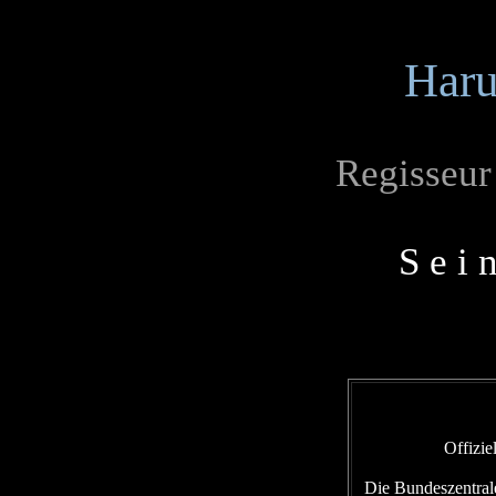
Haru
Regisseu
S e i 
Offizie
Die Bundeszentrale