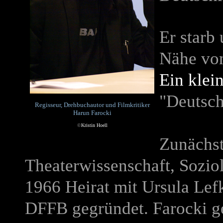
Er s
tarb
Nähe von
Ein klei
"Deutsch
Regisseur, Drehbuchautor und Filmkritiker
Harun Farocki
©
Kristin Hoell
Zunächst
Theaterwissenschaft, Soziol
1966 Heirat mit Ursula Lef
DFFB gegründet. Farocki g