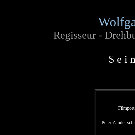
Wolfga
Regisseur - Drehb
S e i 
Filmport
Peter Zander sch