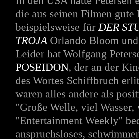
In den USA hatte Petersen e
die aus seinen Filmen gute
beispielsweise für
DER ST
TROJA
Orlando Bloom und 
Leider hat Wolfgang Peters
POSEIDON
, der an der Ki
des Wortes Schiffbruch erli
waren alles andere als posit
"Große Welle, viel Wasser,
"Entertainment Weekly" beda
anspruchsloses, schwimme