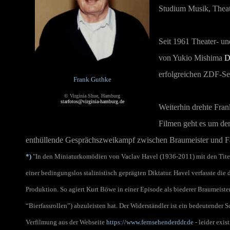
Studium Musik, Theate
Seit 1961 Theater- un
von Yukio Mishima
D
erfolgreichen ZDF-Se
Frank Guthke
© Virginia Shue, Hamburg
starfotos@virginia-hamburg.de
Weiterhin drehte Fra
Filmen geht es um de
enthüllende Gesprächszweikampf zwischen Braumeister und Fäss
*)
"In den Miniaturkomödien von Vaclav Havel (1936-2011) mit den Tite
einer bedingungslos stalinistisch geprägten Diktatur. Havel verfasste d
Produktion. So agiert Kurt Böwe in einer Episode als biederer Braumeiste
“Bierfassrollen”) abzuleisten hat. Der Widerständler ist ein bedeutender Sc
Verfilmung aus der Webseite
https://www.fernsehenderddr.de
- leider exis