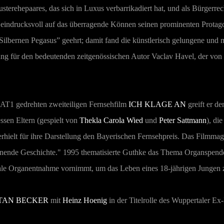
sterehepaares, das sich in Luxus verbarrikadiert hat, und als Bürgerre
g eindrucksvoll auf das überragende Können seinen prominenten Protag
Silbernen Pegasus” geehrt; damit fand die künstlerisch gelungene und
ng für den bedeutenden zeitgenössischen Autor Vaclav Havel, der von 
AT1 gedrehten zweiteiligen Fernsehfilm
ICH KLAGE AN
greift er d
sen Eltern (gespielt von
Thekla Carola Wied
und
Peter Sattmann
), di
erhielt für ihre Darstellung den Bayerischen Fernsehpreis. Das Filmmag
annende Geschichte." 1995 thematisierte Guthke das Thema Organspende
legale Organentnahme vornimmt, um das Leben eines 18-jährigen Jungen z
TAN BECKER
mit
Heinz Hoenig
in der Titelrolle des Wuppertaler Ex-