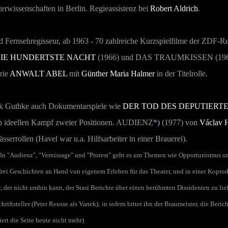
rwissenschaften in Berlin. Regieassistenz bei
Robert Aldrich
.
d Fernsehregisseur, ab 1963 - 70 zahlreiche Kurzspielfilme der ZDF-R
IE HUNDERTSTE NACHT
(1966) und
DAS TRAUMKISSEN
(196
rie
ANWALT ABEL
mit
Günther Maria Halmer
in der Titelrolle.
nk Guthke auch Dokumentarspiele wie
DER TOD DES DEPUTIERTE
n ideellen Kampf zweier Positionen.
AUDIENZ
*)
(1977) von
Václav 
errollen (Havel war u.a. Hilfsarbeiter in einer Brauerei).
ln "Audienz", "Vernissage" und "Protest" geht es um Themen wie Opportunismus u
ie drei Geschichten an Hand von eigenem Erleben für das Theater, und in einer Kop
r, der nicht umhin kann, der Stasi Berichte über einen berühmten Dissidenten zu li
hriftsteller (Peter Reusse als Vanek); in sofern bittet ihn der Braumeister, die Beri
tiert die Seite heute nicht mehr)