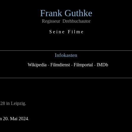
Frank Guthke
Regisseur Drehbuchautor
S e i n e F i l m e
Infokasten
Wikipedia
-
Filmdienst
-
Filmportal
-
IMDb
28 in Leipzig.
m 20. Mai 2024
.