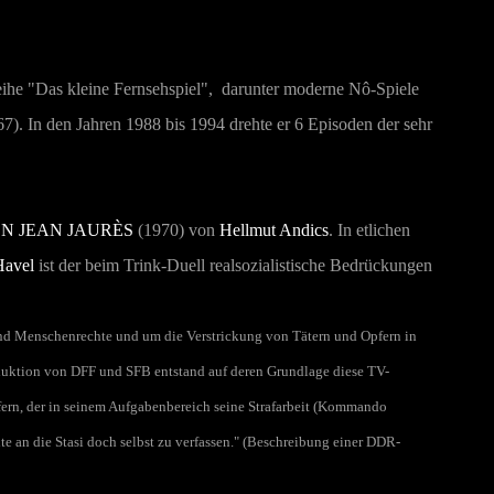
eihe "Das kleine Fernsehspiel", darunter moderne Nô-Spiele
7). In den Jahren 1988 bis 1994 drehte er 6 Episoden der sehr
N JEAN JAURÈS
(1970) von
Hellmut Andics
. In etlichen
Havel
ist der beim Trink-Duell realsozialistische Bedrückungen
nd Menschenrechte und um die Verstrickung von Tätern und Opfern in
roduktion von DFF und SFB entstand auf deren Grundlage diese TV-
efern, der in seinem Aufgabenbereich seine Strafarbeit (Kommando
chte an die Stasi doch selbst zu verfassen." (Beschreibung einer DDR-