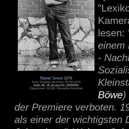
"Lexik
Kamera
lesen:
einem 
- Nach
Sozial
Rainer Simon 1979
Kleins
Foto: Christian Borchert, 30.06.1979
Aufn.-Nr.: df_bo-pos-02_0000083
Eigentümer: SLUB / Deutsche Fotothek
Böwe
)
der Premiere verboten. 19
als einer der wichtigste