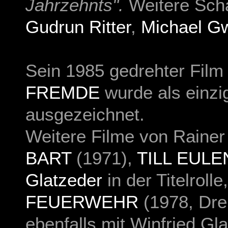
Jahrzehnts".
Weitere Scha
Gudrun Ritter
,
Michael G
Sein 1985 gedrehter Fil
FREMDE
wurde als einzi
ausgezeichnet.
Weitere Filme von Raine
BART
(1971),
TILL EUL
Glatzeder
in der Titelrolle
FEUERWEHR
(1978, Dre
ebenfalls mit Winfried Gl