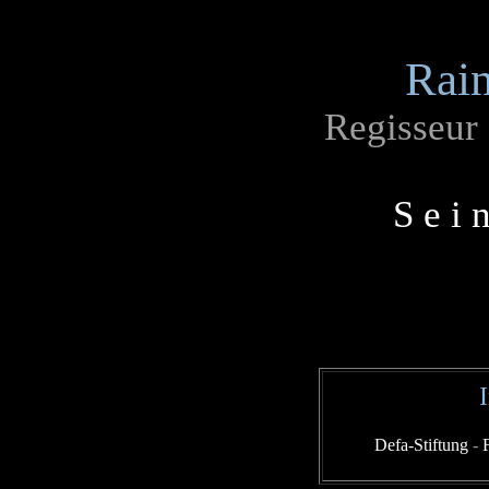
Rai
Regisseur
S e i 
Defa-Stiftung
-