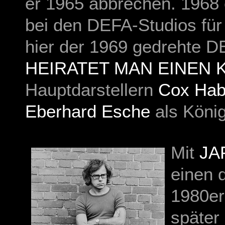
er 1965 abbrechen. 1968 e
bei den DEFA-Studios für 
hier der 1969 gedrehte 
HEIRATET MAN EINEN 
Hauptdarstellern
Cox Ha
Eberhard Esche
als König
Mit
JA
einen 
1980er
später