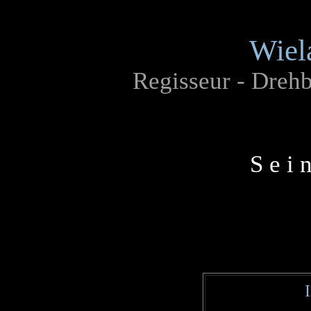
Wiel
Regisseur - Drehb
S e i 