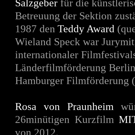
Salzgeber
für die künstleri
Betreuung der Sektion zus
1987 den
Teddy Award
(que
Wieland Speck war Jurymit
internationaler Filmfestiv
Länderfilmförderung Berli
Hamburger Filmförderung 
Rosa von Praunheim
wür
26minütigen Kurzfilm
MI
von 2012.