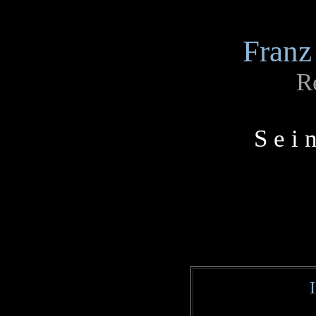
Franz
R
S e i 