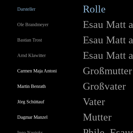
Rolle
Darsteller
Esau Matt a
Ole Brandmeyer
Esau Matt a
Bastian Trost
Esau Matt 
Arnd Klawitter
Großmutter
Carmen Maja Antoni
Großvater
Martin Benrath
Vater
Jörg Schüttauf
Mutter
Dagmar Manzel
Phile, Esau
Ingo Naujoks