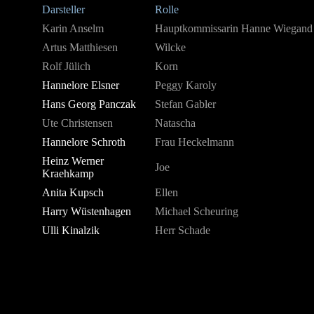
Darsteller
Rolle
Karin Anselm
Hauptkommissarin Hanne Wiegand
Artus Matthiesen
Wilcke
Rolf Jülich
Korn
Hannelore Elsner
Peggy Karoly
Hans Georg Panczak
Stefan Gabler
Ute Christensen
Natascha
Hannelore Schroth
Frau Heckelmann
Heinz Werner
Joe
Kraehkamp
Anita Kupsch
Ellen
Harry Wüstenhagen
Michael Scheuring
Ulli Kinalzik
Herr Schade