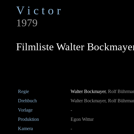
V i c t o r
1979
Filmliste Walter Bockmaye
Regie
Walter Bockmayer
, Rolf Bührma
Drehbuch
Walter Bockmayer, Rolf Bührma
Vorlage
-
Produktion
Egon Wittur
Kamera
-