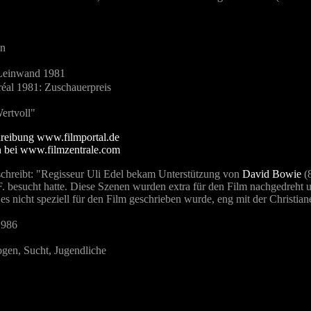
en
Leinwand 1981
réal 1981: Zuschauerpreis
ertvoll"
reibung www.filmportal.de
 bei www.filmzentrale.com
schreibt: "Regisseur Uli Edel bekam Unterstützung von
David Bowie
(8
 F. besucht hatte. Diese Szenen wurden extra für den Film nachgedreh
 es nicht speziell für den Film geschrieben wurde, eng mit der Christia
1986
gen, Sucht, Jugendliche