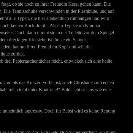
 fragt, ob sie noch zu ihrer Freundin Kessi gehen kann. Die
en. Die Tennisschuhe verschwinden in der Plastiktüte, und auf
nnt alle Typen, die hier allabendlich rumhängen und wird
zt "noch keinen Bock drauf". Als ein Typ sie im Kino zu
ßenseiter. Doch dann nimmt sie in der Toilette vor dem Spiegel
m dreckigen Klo sieht, ist für sie ein Schock.
chieden, hat nur ihren Freund im Kopf und will die
lique zurück.
b drei Papiertaschentücher reicht, entwickelt sich eine heiße
Und als das Konzert vorbei ist, snieft Christiane zum ersten
ab' mich total unter Kontrolle!" Bald sieht sie aus wie eine
ne unheimlich aggressiv. Doch für Babsi wird es keine Rettung
ss er am Bahnhof Zoo sich Geld als Stricher verdient. An ihrem