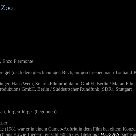
f Zoo
, Enzo Fiermonte
igel (nach dem gleichnamigen Buch, aufgeschrieben nach Tonband-P
inger, Hans Weth, Solaris-Filmproduktion GmbH, Berlin / Maran Film 
oduktions GmbH, Berlin / Süddeutscher Rundfunk (SDR), Stuttgart
kau, Jürgen Jürges (begonnen)
eper
ie
(1981 war er in einem Cameo-Auftritt in dem Film bei einem Konzert
ich aus Bowie-Liedern, einschließlich des Titelsongs
HEROES
(siehe 