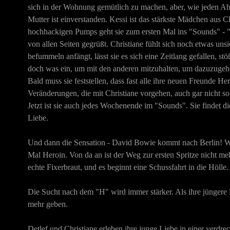
sich in der Wohnung gemütlich zu machen, aber, wie jeden Aben
Mutter ist einverstanden. Kessi ist das stärkste Mädchen aus C
hochhackigen Pumps geht sie zum ersten Mal ins "Sounds" - "
von allen Seiten gegrüßt. Christiane fühlt sich noch etwas unsi
befummeln anfängt, lässt sie es sich eine Zeitlang gefallen, st
doch was ein, um mit den anderen mitzuhalten, um dazuzugehör
Bald muss sie feststellen, dass fast alle ihre neuen Freunde H
Veränderungen, die mit Christiane vorgehen, auch gar nicht s
Jetzt ist sie auch jedes Wochenende im "Sounds". Sie findet di
Liebe.
Und dann die Sensation - David Bowie kommt nach Berlin! Währe
Mal Heroin. Von da an ist der Weg zur ersten Spritze nicht meh
echte Fixerbraut, und es beginnt eine Schussfahrt in die Hölle.
Die Sucht nach dem "H" wird immer stärker. Als ihre jüngere F
mehr geben.
Detlef und Christiane erleben ihre junge Liebe in einer verdr