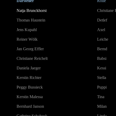
Darsteller
Rolle
Natja Brunckhorst
Christiane F
Thomas Haustein
Detlef
Jens Kupahl
Axel
Reiner Wölk
Leiche
Jan Georg Effler
Bernd
Christiane Reichelt
Babsi
Daniela Jaeger
Kessi
Kerstin Richter
Stella
Peggy Bussieck
Puppi
Kerstin Malessa
Tina
Bernhard Janson
Milan
Cathrine Schabeck
Linda