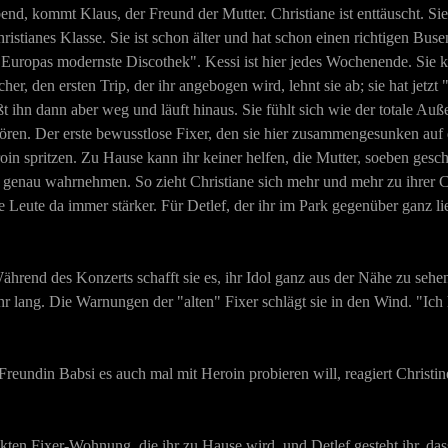
d, kommt Klaus, der Freund der Mutter. Christiane ist enttäuscht. Sie
hristianes Klasse. Sie ist schon älter und hat schon einen richtigen Bus
Europas modernste Discothek". Kessi ist hier jedes Wochenende. Sie ke
cher, den ersten Trip, der ihr angebogen wird, lehnt sie ab; sie hat jet
ößt ihn dann aber weg und läuft hinaus. Sie fühlt sich wie der totale Au
en. Der erste bewusstlose Fixer, den sie hier zusammengesunken auf de
eroin spritzen. Zu Hause kann ihr keiner helfen, die Mutter, soeben ges
o genau wahrnehmen. So zieht Christiane sich mehr und mehr zu ihrer C
e Leute da immer stärker. Für Detlef, der ihr im Park gegenüber ganz lie
nd des Konzerts schafft sie es, ihr Idol ganz aus der Nähe zu sehen. 
r lang. Die Warnungen der "alten" Fixer schlägt sie in den Wind. "Ich h
reundin Babsi es auch mal mit Heroin probieren will, reagiert Christi
eckten Fixer-Wohnung, die ihr zu Hause wird, und Detlef gesteht ihr, da