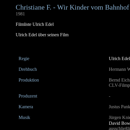
Christiane F. - Wir Kinder vom Bahnho
1981
Filmliste Ulrich Edel
Ulrich Edel über seinen Film
Regie
Ulrich Edel
Drehbuch
Hermann We
Produktion
Bernd Eich
CLV-Filmpr
Produzent
-
Kamera
Justus Pan
Musik
Jürgen Kni
David Bow
ausschließl