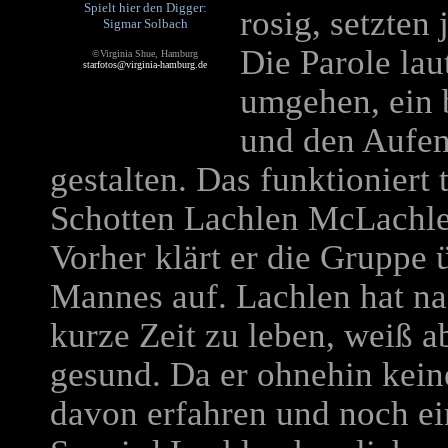
Spielt hier den Digger:
rosig, setzte
Sigmar Solbach
Die Parole lau
©Virginia Shue, Hamburg
starfotos@virginia-hamburg.de
umgehen, ein 
und den Aufen
gestalten. Das funktioniert 
Schotten Lachlen McLachlen 
Vorher klärt er die Gruppe
Mannes auf. Lachlen hat na
kurze Zeit zu leben, weiß a
gesund. Da er ohnehin keine
davon erfahren und noch ei