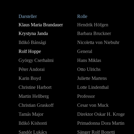
Darsteller
Rolle
Klaus Maria Brandauer
Hendrik Höfgen
Krystyna Janda
Barbara Bruckner
Ildikó Bánsági
Nicoletta von Niebuhr
Rolf Hoppe
General
György Cserhalmi
Hans Miklas
Péter Andorai
Otto Ulrichs
Karin Boyd
Juliette Martens
Christine Harbort
Lotte Lindenthal
Martin Hellberg
Professor
Christian Graskoff
Cesar von Muck
Tamás Major
Direktor Oskar H. Kroge
Ildikó Kishonti
Primadonna Dora Martin
Sandór Lukács
Sänger Rolf Bonetti