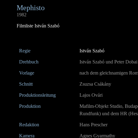
Mephisto
1982
Filmliste István Szabó
Regie
István Szabó
Drehbuch
István Szabó und Peter Dobai
Vorlage
nach dem gleichnamigen Ro
Schnitt
Zsuzsa Csákány
Produktionsleitung
Lajos Ovári
Produktion
Mafilm-Objekt Studio, Budap
Rundfunk) und dem HR (Hess
Redaktion
Hans Prescher
Kamera
Agnes Gyarmathy