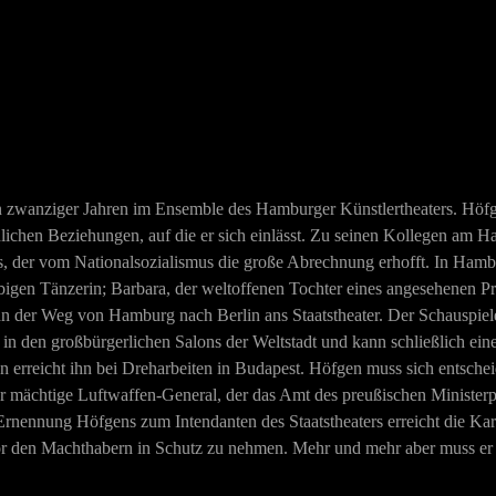
n zwanziger Jahren im Ensemble des Hamburger Künstlertheaters. Höfge
lichen Beziehungen, auf die er sich einlässt. Zu seinen Kollegen am Ha
s, der vom Nationalsozialismus die große Abrechnung erhofft. In Hamb
arbigen Tänzerin; Barbara, der weltoffenen Tochter eines angesehenen Pr
 ihn der Weg von Hamburg nach Berlin ans Staatstheater. Der Schauspiele
 in den großbürgerlichen Salons der Weltstadt und kann schließlich ein
erreicht ihn bei Dreharbeiten in Budapest. Höfgen muss sich entscheide
r mächtige Luftwaffen-General, der das Amt des preußischen Ministerpr
Ernennung Höfgens zum Intendanten des Staatstheaters erreicht die Kar
or den Machthabern in Schutz zu nehmen. Mehr und mehr aber muss er 