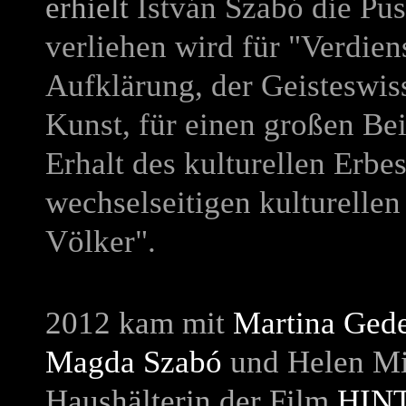
erhielt
István Szabó die Pus
verliehen wird für "Verdien
Aufklärung, der Geisteswiss
Kunst, für einen großen B
Erhalt des kulturellen Erbe
wechselseitigen kulturelle
Völker".
2012 kam mit
Martina Ged
Magda Szabó
und Helen Mi
Haushälterin der Film
HIN