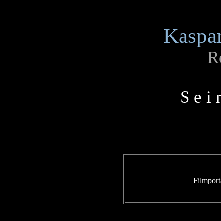
Kaspar
R
S e i 
Filmport