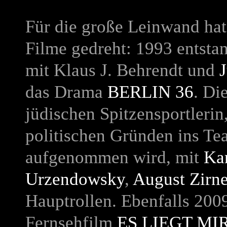
Für die große Leinwand hat
Filme gedreht: 1993 entstan
mit Klaus J. Behrendt und
das Drama
BERLIN 36
.
Die
jüdischen Spitzensportlerin
politischen Gründen ins T
aufgenommen wird, mit
Kar
Urzendowsky
,
August Zirne
Hauptrollen. Ebenfalls 2009
Fernsehfilm
ES LIEGT MI