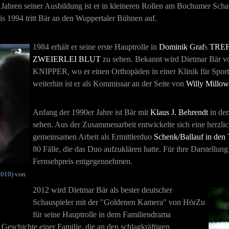
 Jahren seiner Ausbildung ist er in kleineren Rollen am Bochumer Sch
s 1994 tritt Bär an den Wuppertaler Bühnen auf.
1984 erhält er seine erste Hauptrolle in
Dominik Graf
s
TRE
ZWEIERLEI BLUT
zu sehen.
Bekannt wird Dietmar Bär vor
KNIPPER
,
wo er einen Orthopäden in einer Klinik für Spo
weiterhin ist er
als Kommissar an der Seite von
Willy Millow
Anfang der 1990er Jahre ist Bär mit
Klaus J. Behrendt
in de
sehen. Aus der Zusammenarbeit entwickelte sich eine herzlic
gemeinsamen Arbeit als Ermittlerduo
Schenk/Ballauf in den
80 Fälle, die das Duo aufzuklären hatte. Für ihre Darstell
Fernsehpreis entgegennehmen.
010) von
2012 wird Dietmar Bär als bester deutscher
Schauspieler mit der "Goldenen Kamera" von HörZu
für seine Hauptrolle in dem Familiendrama
e Geschichte einer Familie, die an den schlagkräftigen