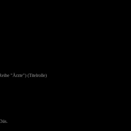
eihe "Ärzte") (Titelrolle)
Däs.