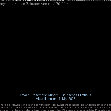
ogen über einen Zeitraum von rund 30 Jahren.
Layout: Rosemarie Kuheim - Deutsches Filmhaus
Aktualisiert am 4. Mai 2026
e nur eine Auswahl von Filmen der Künstlerin / des Künstlers enthalten. Die Angaben erheben dah
e, kann ich auch keine Gewähr dafür übernehmen. Für die Inhalte der verlinkten Seiten ist stets d
e waren zum Zeitpunkt der Verlinkung nicht erkennbar. Eine permanente inhaltliche Kontrolle der 