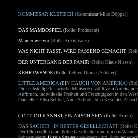
KOMMISSAR KLEFISCH
(Kommissar Mike Döpper)
DAS MAMBOSPIEL
(Rolle: Produzent)
Männer wie wir
(Rolle: Eckis Vater)
WAS NICHT PASST, WIRD PASSEND GEMACHT
(Roll
DER UNTERGANG DER PAMIR
(Rolle: Klaus Nissen)
KEHRTWENDE
(Rolle: Lehrer Thomas Schäfer)
LITTLE AMERICA (EIN HAUCH VON AMERIKA)
(Roll
Die sechsteilige historische Miniserie erzählt vom Aufeinand
Aufbruch, individuelle Freiheit und Freizügigkeit in den Wes
Darsteller:
Elisa Schlott, Anna Schudt, Julia Koschitz, Aljosc
GOTT, DU KANNST EIN ARSCH SEIN
(Rolle: Armin)
DAS SACHER - IN BESTER GESELLSCHAFT
(Rolle: K
Der Film erzählt eine fiktive Geschichte rund um das Wiener
Schauspielerin
Ursula Strauss
verkörpert wird, Schwiegertoc