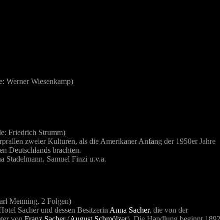
e: Werner Wiesenkamp)
e: Friedrich Strumm)
erprallen zweier Kulturen, als die Amerikaner Anfang der 1950er Jahre
ten Deutschlands brachten.
ha Stadelmann, Samuel Finzi u.v.a.
arl Menning, 2 Folgen)
 Hotel Sacher und dessen Besitzerin
Anna Sacher
, die von der
hter von
Franz Sacher
(
August Schmölzer
). Die Handlung beginnt 189