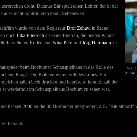
zerbrechen droht. Dietmar Bär spielt einen Lehrer, der in der
 Hause nicht kontrollieren kann. Sehenswert.
nsehfilm wurde von dem Regisseur
Dror Zahavi
in Szene
elen noch
Inka Friedrich
als seine Ehefrau, die beiden Kinder
lt. In weiteren Rollen sind
Nina Petri
und
Jörg Hartmann
zu
schauspieler beim Bochumer Schauspielhaus in der Rolle des
WDR F
Autor:
brochene Krug".
Die Kritiken waren voll des Lobes. Ein
(
e gleichermaßen beeindrucken und begeistern konnte, gab der
er er wiederholt im Schauspielhaus Bochum zu sehen war.
nd hat seit 2000 an die 30 Hörbücher interpretiert, z.B. "Ritualmord
 verheiratet.