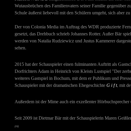
Wutausbrüchen des Familienvaters seiner Familie gegenüber zu 
Schule äußerst liebevoll mit den Schülern umgeht, sich aber zu
Der von Colonia Media im Auftrag des WDR produzierte Fer
gesetzt, das Drehbuch schrieb Johannes Rotter. Außer Bär spi
werden von Natalia Rudziewicz und Justus Kammerer dargestel
sehen.
2015 hat der Schauspieler einen fulminanten Auftritt als Gast
Dorfrichters Adam in Heinrich von Kleists Lustspiel "Der zer
weiteres Gastspiel in Bochum, mit dem er Publikum und Press
Schauspieler mit der dramatischen Ehegeschichte
G i f t
, mit d
Außerdem ist der Mime auch ein exzellenter Hörbuchsprecher u
Seit 2009 ist Dietmar Bär mit der Schauspielerin Maren Geißler
(rk)