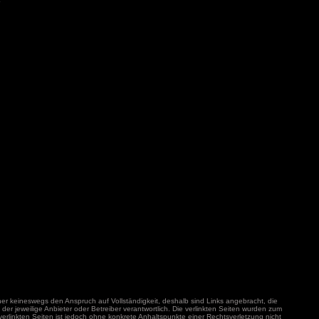
er keineswegs den Anspruch auf Vollständigkeit, deshalb sind Links angebracht, die
er jeweilige Anbieter oder Betreiber verantwortlich. Die verlinkten Seiten wurden zum
verlinkten Seiten ist jedoch ohne konkrete Anhaltspunkte einer Rechtsverletzung nicht