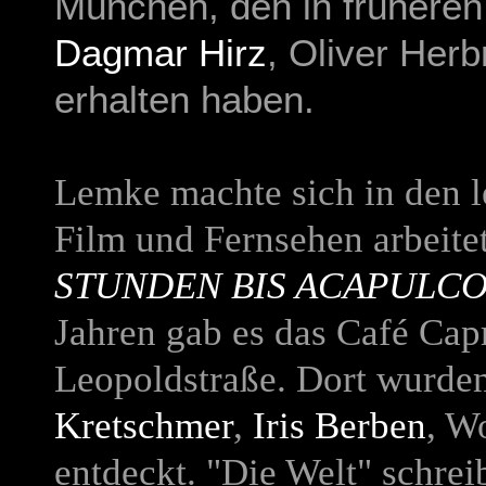
München, den in frühere
Dagmar Hirz
, Oliver Her
erhalten haben.
Lemke machte sich in den le
Film und Fernsehen arbeit
STUNDEN BIS ACAPULC
Jahren gab es das Café Cap
Leopoldstraße. Dort wurde
Kretschmer
,
Iris Berben
, W
entdeckt. "Die Welt" schre