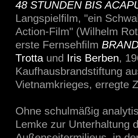
48 STUNDEN BIS ACAP
Langspielfilm, "ein Schw
Action-Film" (Wilhelm Rot
erste Fernsehfilm
BRAND
Trotta
und
Iris Berben
, 1
Kaufhausbrandstiftung au
Vietnamkrieges, erregte Z
Ohne schulmäßig analytisc
Lemke zur Unterhaltung 
Außenseitermilieus, in de