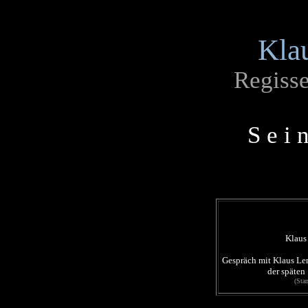
Kla
Regisse
S e i 
Klaus
Gespräch mit Klaus Le
der späten
(Stan