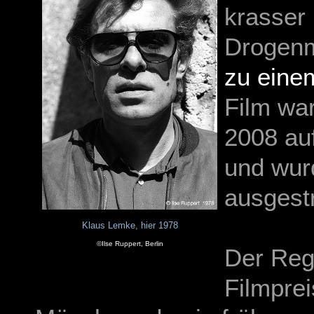
krasser
Drogenm
zu eine
Film wa
2008 au
und wur
ausgestr
Klaus Lemke, hier 1978
©Ilse Ruppert, Berlin
Der Reg
Filmpre