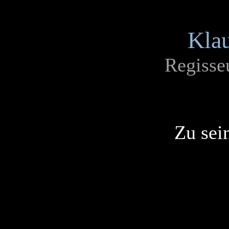
Kla
Regisseu
Zu sei