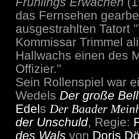
Frühlings Erwachen
(1
das Fernsehen gearbeit
ausgestrahlten Tatort "
Kommissar Trimmel alia
Hallwachs einen des 
Offizier."
Sein Rollenspiel war ei
Wedels
Der große Bel
Edel
s
Der Baader Mein
der Unschuld
, Regie:
des Wals
von
Doris Dö