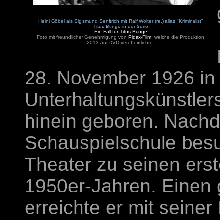
Heini Göbel als Sigismund Senftrich mit Ralf Wolter (re.) alias "Kriminalist"
Titus Bunge in der Serie
Ein Fall für Titus Bunge
Foto mit freundlicher Genehmigung von
Pidax-Film
, welche die Produktion
2013 auf DVD veröffentlichte.
28. November 1926 in 
Unterhaltungskünstlers 
hinein geboren. Nachde
Schauspielschule besu
Theater zu seinen erst
1950er-Jahren. Einen
erreichte er mit seine