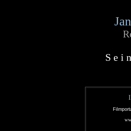
Jan
R
S e i 
Filmport
www