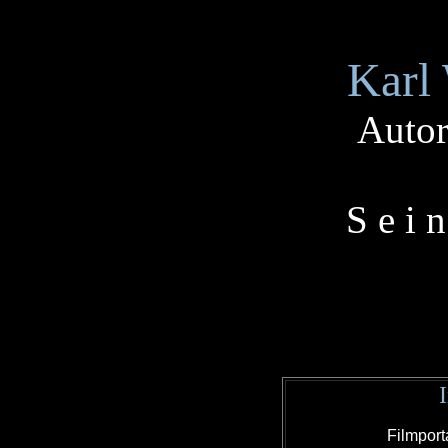
Karl 
Auto
S e i 
Filmport