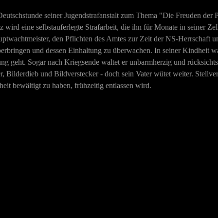
 Deutschstunde seiner Jugendstrafanstalt zum Thema "Die Freuden der Pfl
wird eine selbstauferlegte Strafarbeit, die ihn für Monate in seiner Zell
ptwachtmeister, den Pflichten des Amtes zur Zeit der NS-Herrschaft um 
ringen und dessen Einhaltung zu überwachen. In seiner Kindheit war
llung geht. Sogar nach Kriegsende waltet er unbarmherzig und rücksicht
, Bilderdieb und Bildverstecker - doch sein Vater wütet weiter. Stellvert
eit bewältigt zu haben, frühzeitig entlassen wird.