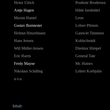
Heinz Ulrich
Postbote Brodersen
Antje Hagen
Hilde Isenbüttel
Maxim Hamel
Leon
Gustav Burmester
Lehrer Plönnis
Helmut Hinzelmann
Gastwirt Timmsen
Hans Jensen
Kohlschmidt
Will Müller-Jensen
Direktor Himpel
Eric Harris
General Tate
Ferdy Mayne
Mr. Haines
Nikolaus Schilling
Lehrer Korbjuhn
u.v.a.
Inhalt
: