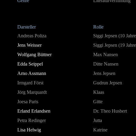
Genre
Literaturverfilmung
Darsteller
Rolle
Andreas Poliza
Siggi Jepsen (10 Jahre
Jens Weisser
Siggi Jepsen (19 Jahre
Wolfgang Büttner
Max Nansen
Edda Seippel
Ditte Nansen
Arno Assmann
Jens Jepsen
Irmgard Först
Gudrun Jepsen
Jörg Marquardt
Klaas
Joesa Paris
Gitte
Erland Erlandsen
Dr. Theo Husbert
Petra Redinger
Jutta
Lisa Helwig
Katrine