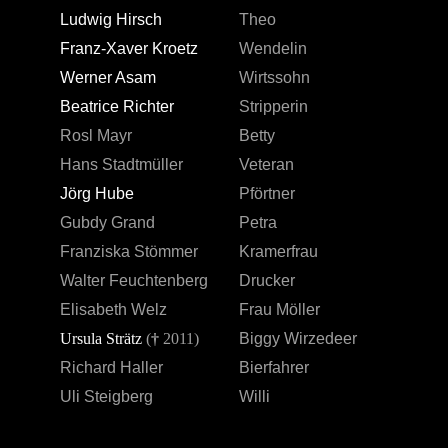
Ludwig Hirsch
Theo
Franz-Xaver Kroetz
Wendelin
Werner Asam
Wirtssohn
Beatrice Richter
Stripperin
Rosl Mayr
Betty
Hans Stadtmüller
Veteran
Jörg Hube
Pförtner
Gubdy Grand
Petra
Franziska Stömmer
Kramerfrau
Walter Feuchtenberg
Drucker
Elisabeth Welz
Frau Möller
Ursula Strätz
(
†
2011
)
Biggy Wirzedeer
Richard Haller
Bierfahrer
Uli Steigberg
Willi