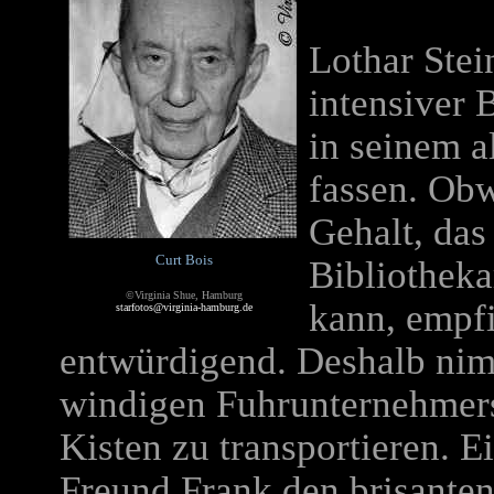
Lothar Stein
intensiver 
in seinem a
fassen. Obw
Gehalt, das
Curt Bois
Bibliotheka
©Virginia Shue, Hamburg
kann, empfi
starfotos@virginia-hamburg.de
entwürdigend. Deshalb nim
windigen Fuhrunternehmer
Kisten zu transportieren. E
Freund Frank den brisanten 