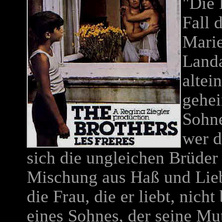
"Die 
Fall 
Marie
Landa
altei
gehei
Sohne
wer d
sich die ungleichen Brüder
Mischung aus Haß und Lieb
die Frau, die er liebt, nich
eines Sohnes, der seine Mu