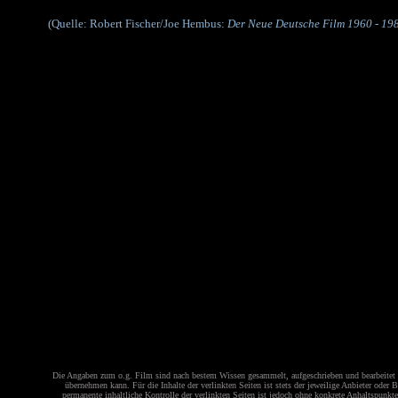
(Quelle: R
obert Fischer/Joe Hembus:
Der Neue Deutsche Film 1960 - 19
Die Angaben zum o.g. Film sind nach bestem Wissen gesammelt, aufgeschrieben und bearbeitet w
übernehmen kann. Für die Inhalte der verlinkten Seiten ist stets der jeweilige Anbieter oder
permanente inhaltliche Kontrolle der verlinkten Seiten ist jedoch ohne konkrete Anhaltspunk