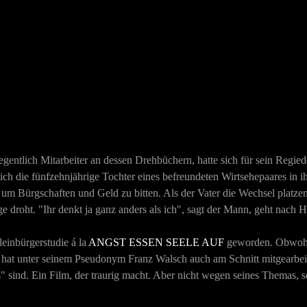
egentlich Mitarbeiter an dessen Drehbüchern, hatte sich für sein Regie
ch die fünfzehnjährige Tochter eines befreundeten Wirtsehepaares in ihn
um Bürgschaften und Geld zu bitten. Als der Vater die Wechsel platzen
e droht. "Ihr denkt ja ganz anders als ich", sagt der Mann, geht nach
einbürgerstudie á la
ANGST ESSEN SEELE AUF
geworden. Obwohl 
rn hat unter seinem Pseudonym Franz Walsch auch am Schnitt mitgearbeit
s" sind. Ein Film, der traurig macht. Aber nicht wegen seines Themas,