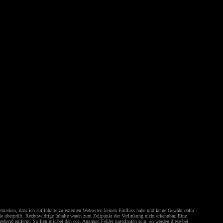
emerken, dass ich auf Inhalte zu externen Webseiten keinen Einfluss habe und keine Gewähr dafür
öße überprüft. Rechtswidrige Inhalte waren zum Zeitpunkt der Verlinkung nicht erkennbar. Eine
hend entfernt. Sollten mir bei den o.g. Angaben Fehler unterlaufen sein, so werden diese bei