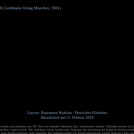
80
, Goldmann Verlag München, 1981)
Layout: Rosemarie Kuheim - Deutsches Filmhaus
Aktualisiert am 11. Februar 2026
orden und enthalten zum Teil Texte aus fremden Webseiten bzw. literarischen Quellen.
Weiterhin möchte ich b
 Betreiber verantwortlich. Die verlinkten Seiten wurden zum Zeitpunkt der Verlinkung auf mögliche Rechtsverst
te einer Rechtsverletzung nicht zumutbar. Bei Bekanntwerden von Rechtsverletzungen werden derartige Links umge