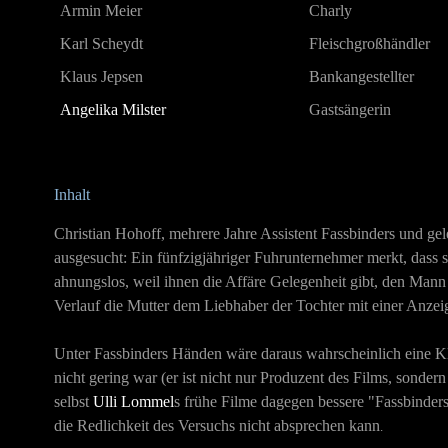
Armin Meier
Charly
Karl Scheydt
Fleischgroßhändler
Klaus Jepsen
Bankangestellter
Angelika Milster
Gastsängerin
Inhalt
Christian Hohoff, mehrere Jahre Assistent Fassbinders und gel
ausgesucht: Ein fünfzigjähriger Fuhrunternehmer merkt, dass si
ahnungslos, weil ihnen die Affäre Gelegenheit gibt, den Mann 
Verlauf die Mutter dem Liebhaber der Tochter mit einer Anzeig
Unter Fassbinders Händen wäre daraus wahrscheinlich eine Kl
nicht gering war (er ist nicht nur Produzent des Films, sonde
selbst
Ulli Lommel
s frühe Filme dagegen bessere "Fassbinder
die Redlichkeit des Versuchs nicht absprechen kann
.