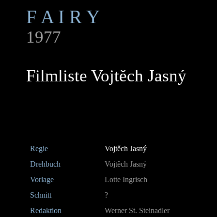
F A I R Y
1977
Filmliste Vojtěch Jasný
Regie
Vojtěch Jasný
Drehbuch
Vojtěch Jasný
Vorlage
Lotte Ingrisch
Schnitt
?
Redaktion
Werner St. Steinadler