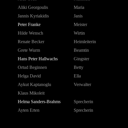
Aliki Georgoulis
Maria
Jannis Kyriakidis
Janis
Peter Franke
Meister
Hilde Wensch
Wirtin
Renate Becker
Heimleiterin
Grete Wurm
Beamtin
Hans Peter Hallwachs
Gingster
Ortud Beginnen
Betty
Helga David
Ella
Aykut Kaptanoglu
Verwalter
Klaus Mikoleit
Helma Sanders-Brahms
Sprecherin
Ayten Erten
Sprecherin