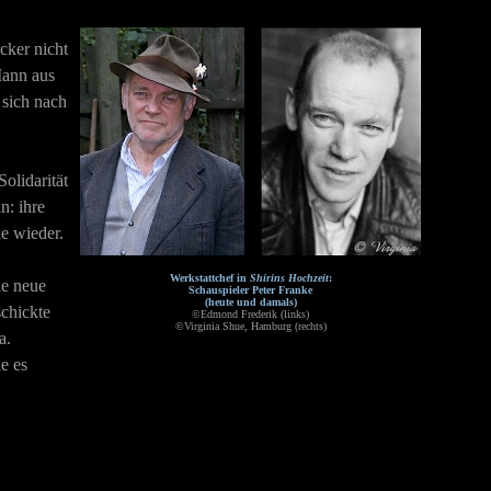
cker nicht
Mann aus
 sich nach
olidarität
n: ihre
ie wieder.
Werkstattchef in
Shirins Hochzeit
:
ne neue
Schauspieler Peter Franke
(heute und damals)
schickte
©Edmond Frederik (links)
©Virginia Shue, Hamburg (rechts)
a.
e es