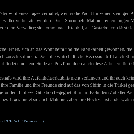
ter wird eines Tages verhaftet, weil er die Pacht für seinen steinigen A
sverwalter verheiratet werden. Doch Shirin liebt Mahmut, einen jungen 
 vor dem Verwalter; sie kommt nach Istanbul, als Gastarbeiterin lässt sie
che lernen, sich an das Wohnheim und die Fabrikarbeit gewöhnen. die S
 zurechtzufinden. Doch die wirtschaftliche Rezession trifft auch Shiri
d findet eine neue Stelle als Putzfrau; doch auch diese Arbeit verliert s
eshalb wird ihre Aufenthaltserlaubnis nicht verlängert und ihr auch kei
; ihre Familie und ihre Freunde sind auf das von Shirin in die Türkei ge
funden. In dieser Situation begegnet Shirin in Köln dem Zuhälter Aid
nes Tages findet sie auch Mahmud, aber ihre Hochzeit ist anders, als si
uni 1976, WDR Pressestelle)