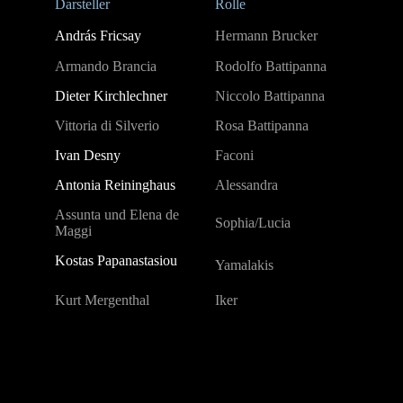
Darsteller
Rolle
András Fricsay
Hermann Brucker
Armando Brancia
Rodolfo Battipanna
Dieter Kirchlechner
Niccolo Battipanna
Vittoria di Silverio
Rosa Battipanna
Ivan Desny
Faconi
Antonia Reininghaus
Alessandra
Assunta und Elena de
Sophia/Lucia
Maggi
Kostas Papanastasiou
Yamalakis
Kurt Mergenthal
Iker