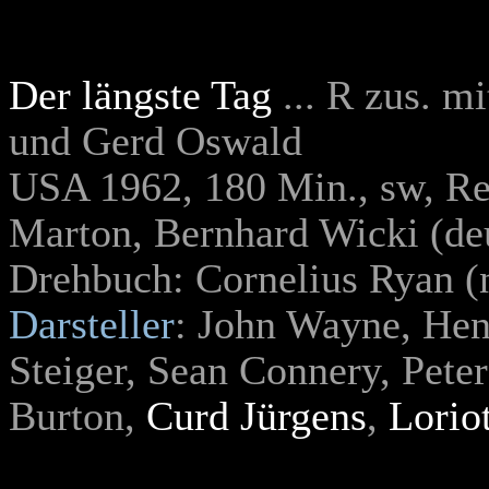
Der längste Tag
... R zus. 
und Gerd Oswal
d
USA 1962, 180 Min., sw, R
Marton, Bernhard Wicki (de
Drehbuch: Cornelius Ryan (
Darsteller
: John Wayne, He
Steiger, Sean Connery, Pete
Burton,
Curd Jürgens
,
Lorio