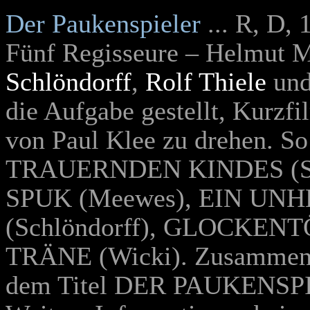
Der Paukenspieler
... R, D,
Fünf Regisseure – Helmut 
Schlöndorff
,
Rolf Thiele
und
die Aufgabe gestellt, Kurzf
von Paul Klee zu drehen. 
TRAUERNDEN KINDES (Sei
SPUK (Meewes), EIN U
(Schlöndorff), GLOCKENTÖ
TRÄNE (Wicki). Zusammenge
dem Titel DER PAUKENSP