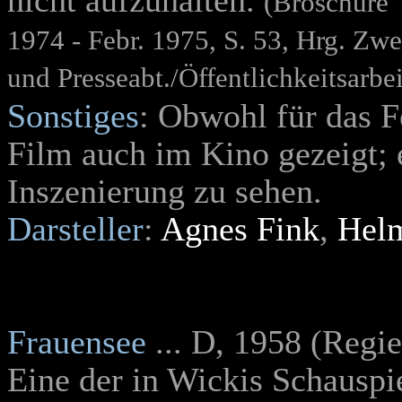
nicht aufzuhalten.
(Broschüre 
1974 - Febr. 1975, S. 53, Hrg. Zw
und Presseabt./Öffentlichkeitsarbei
Sonstiges
: Obwohl für das F
Film auch im Kino gezeigt; e
Inszenierung zu sehen.
Darsteller
:
Agnes Fink
,
Helm
Frauensee
... D, 1958 (Regi
Eine der in Wickis Schauspie