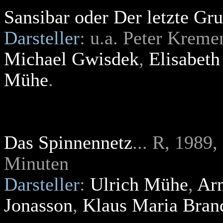
Sansibar oder Der letzte Gr
Darsteller
: u.a. Peter Kreme
Michael Gwisdek
,
Elisabeth
Mühe
.
Das Spinnennetz
... R, 198
Minuten
Darsteller
:
Ulrich Mühe
,
Arm
Jonasson
,
Klaus Maria Bran