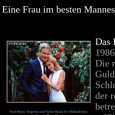
Eine Frau im besten Mannes
Das 
1986
Die 
Guld
Schl
der r
betr
Karl-Heinz Vosgerau und Sydne Rome bei Dreharbeiten